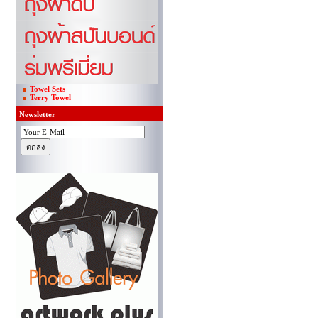
Towel Sets
Terry Towel
Newsletter