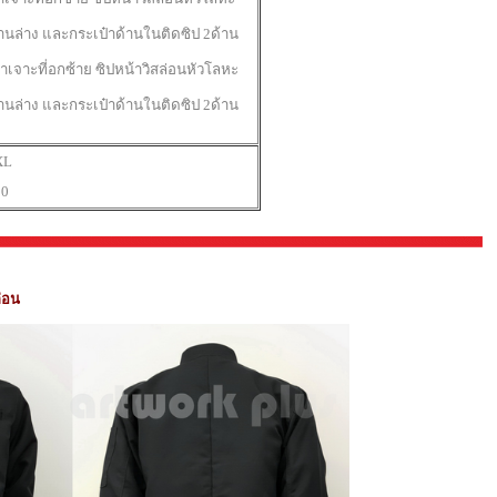
้านล่าง และก
ระเป๋าด้านในติดซิป 2ด้าน
๋าเจาะที่อกซ้าย ซิปหน้าวิสล่อนหัวโลหะ
้านล่าง และก
ระเป๋าด้านในติดซิป 2ด้าน
XL
0
ล่อน