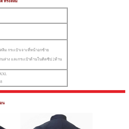
้ต ทรงสลิม
สลิม กระเป๋าเจาะที่หน้าอกซ้าย
้านล่าง และก
ระเป๋าด้านในติดซิป 2ด้าน
XL
8
่อน