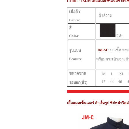
CODE : JM-M เสื้อแมสเซนเจอร์ ปกเชิ
เนื้อผ้า
ผ้าลีวาย
Fabric
สี
Color
สีดำ
JM-M
:
ปกเชิ้ต ทรง
รูปแบบ
Feature
พร้อมกระเป๋าเจาะด
ขนาดชาย
M L XL X
42 44 46 4
รอบอก(นิ้ว)
เสื้อแมสเซ็นเจอร์ สำเร็จรูป ซิปหน้าวิสล