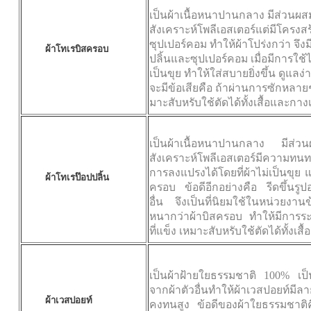
เป็นผ้าเนื้อหนาปานกลาง มีส่วนผ
สังเคราะห์โพลีเอสเตอร์แต่มีโครงส
ซุปเปอร์คอม ทำให้ผ้าโปร่งกว่า จึ
ผ้าโทเรบิสครอบ
ปลิ้นและซุปเปอร์คอม เมื่อมีการใช้ไ
เป็นขุย ทำให้ใส่สบายยิ่งขึ้น ดูแลง
จะมีข้อเสียคือ ถ้าผ่านการซักหลายๆค
มาะสับหรับ
ใช้ตัดได้ทั้งเสื้อและกาง
เป็นผ้าเนื้อหนาปานกลาง มีส่วน
สังเคราะห์โพลีเอสเตอร์มีความท
การลงแปรงได้โดยที่ผ้าไม่เป็นขุย 
ผ้าโทเรป๊อปปลิ้น
ครอบ ข้อดีอีกอย่างคือ รีดขึ้นรูปอ
อื่น จึงเป็นที่นิยมใช้ในหน่วยงาน
หนากว่าผ้าบิสครอบ ทำให้มีการระบ
ที่แข็ง
เหมาะสับหรับ
ใช้ตัดได้ทั้งเส
เป็นผ้าฝ้ายใยธรรมชาติ
100%
เป
จากผ้าตัวอื่นทำให้ผ้าเวสปอยท์มี
ผ้าเวสปอยท์
คงทนสูง ข้อดีของผ้าใยธรรมชาติค