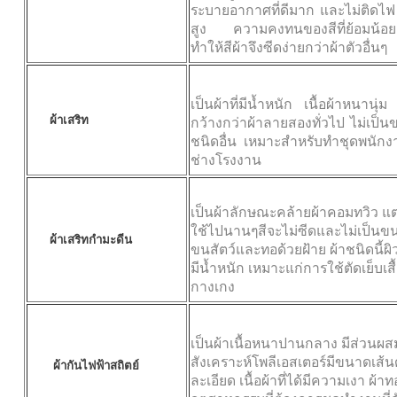
ระบายอากาศที่ดีมาก และไม่ติดไฟ ก
สูง ความ
คงทนของสีที่ย้อมน้อ
ทำให้สีผ้าจึงซีดง่ายกว่าผ้าตัวอื่นๆ
เป็นผ้าที่มีน้ำหนัก เนื้อผ้าหนานุ
ผ้าเสริท
กว้างกว่าผ้าลายสองทั่วไป ไม่เป็นขน
ชนิดอื่น เหมาะสำหรับทำชุดพนักง
ช่างโรงงาน
เป็นผ้าลักษณะคล้ายผ้าคอมทวิว แต่
ใช้ไปนานๆสีจะไม่ซีดและไม่เป็นขน เป
ผ้าเสริทกำมะดีน
ขนสัตว์และทอด้วยฝ้าย ผ้าชนิดนี้ผิวผ
มีน้ำหนัก เหมาะแก่การใช้ตัดเย็บเสื้
กางเกง
เป็นผ้าเนื้อหนาปานกลาง มีส่วนผ
สังเคราะห์โพลีเอสเตอร์มีขนาดเส้นด
ผ้ากันไฟฟ้าสถิตย์
ละเอียด เนื้อผ้าที่ได้มีความเงา
ผ้าท