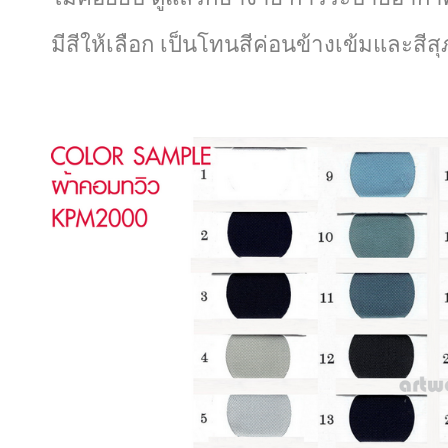
มีสีให้เลือก เป็นโทนสีค่อนข้างเข้มและสีส