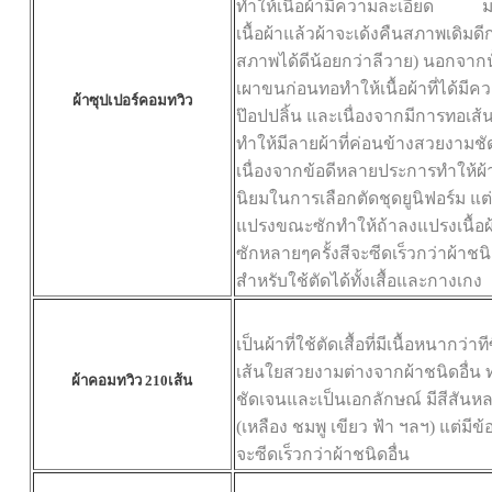
ทำให้เนื้อผ้ามีความละเอียด มา
เนื้อผ้าแล้วผ้าจะเด้งคืนสภาพเดิมด
สภาพได้ดีน้อยกว่าลีวาย) นอกจากนั
เผาขนก่อนทอทำให้เนื้อผ้าที่ได้ม
ผ้าซุปเปอร์คอมทวิว
ป๊อปปลิ้น และเนื่องจากมีการทอเส
ทำให้มีลายผ้าที่ค่อนข้างสวยงามช
เนื่องจากข้อดีหลายประการทำให้ผ้า
นิยมในการเลือกตัดชุดยูนิฟอร์ม แต
แปรงขณะซักทำให้ถ้าลงแปรงเนื้อผ้
ซักหลายๆครั้งสีจะซีดเร็วกว่าผ้าชน
สำหรับ
ใช้ตัดได้ทั้งเสื้อและกางเกง
เป็นผ้าที่ใช้ตัดเสื้อที่มีเนื้อหนากว่
เส้นใยสวยงามต่างจากผ้าชนิดอื่น ท
ผ้าคอมทวิว 210เส้น
ชัดเจนและเป็นเอกลักษณ์ มีสีสันหล
(เหลือง ชมพู เขียว ฟ้า ฯลฯ) แต่มีข
จะซีดเร็วกว่าผ้าชนิดอื่น